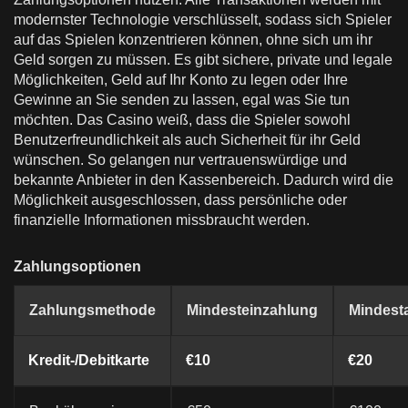
modernster Technologie verschlüsselt, sodass sich Spieler
auf das Spielen konzentrieren können, ohne sich um ihr
Geld sorgen zu müssen. Es gibt sichere, private und legale
Möglichkeiten, Geld auf Ihr Konto zu legen oder Ihre
Gewinne an Sie senden zu lassen, egal was Sie tun
möchten. Das Casino weiß, dass die Spieler sowohl
Benutzerfreundlichkeit als auch Sicherheit für ihr Geld
wünschen. So gelangen nur vertrauenswürdige und
bekannte Anbieter in den Kassenbereich. Dadurch wird die
Möglichkeit ausgeschlossen, dass persönliche oder
finanzielle Informationen missbraucht werden.
Zahlungsoptionen
Zahlungsmethode
Mindesteinzahlung
Mindest
Kredit-/Debitkarte
€10
€20