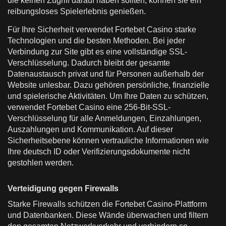
die keinen Zugriff darauf haben sollten, können sie ein
reibungsloses Spielerlebnis genießen.
Für Ihre Sicherheit verwendet Fortebet Casino starke
Technologien und die besten Methoden. Bei jeder
Verbindung zur Site gibt es eine vollständige SSL-
Verschlüsselung. Dadurch bleibt der gesamte
Datenaustausch privat und für Personen außerhalb der
Website unlesbar. Dazu gehören persönliche, finanzielle
und spielerische Aktivitäten. Um Ihre Daten zu schützen,
verwendet Fortebet Casino eine 256-Bit-SSL-
Verschlüsselung für alle Anmeldungen, Einzahlungen,
Auszahlungen und Kommunikation. Auf dieser
Sicherheitsebene können vertrauliche Informationen wie
Ihre deutsch ID oder Verifizierungsdokumente nicht
gestohlen werden.
Verteidigung gegen Firewalls
Starke Firewalls schützen die Fortebet Casino-Plattform
und Datenbanken. Diese Wände überwachen und filtern