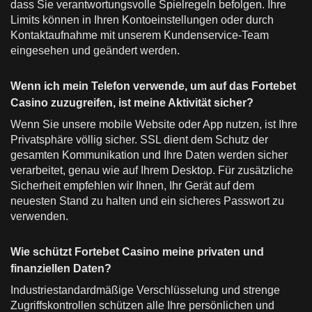
dass Sie verantwortungsvolle Spielregeln befolgen. Ihre
Limits können in Ihren Kontoeinstellungen oder durch
Kontaktaufnahme mit unserem Kundenservice-Team
eingesehen und geändert werden.
Wenn ich mein Telefon verwende, um auf das Fortebet
Casino zuzugreifen, ist meine Aktivität sicher?
Wenn Sie unsere mobile Website oder App nutzen, ist Ihre
Privatsphäre völlig sicher. SSL dient dem Schutz der
gesamten Kommunikation und Ihre Daten werden sicher
verarbeitet, genau wie auf Ihrem Desktop. Für zusätzliche
Sicherheit empfehlen wir Ihnen, Ihr Gerät auf dem
neuesten Stand zu halten und ein sicheres Passwort zu
verwenden.
Wie schützt Fortebet Casino meine privaten und
finanziellen Daten?
Industriestandardmäßige Verschlüsselung und strenge
Zugriffskontrollen schützen alle Ihre persönlichen und