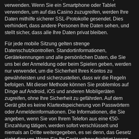
verwenden. Wenn Sie ein Smartphone oder Tablet
verwenden, um auf das Casino zuzugreifen, werden Ihre
Daten mithilfe sicherer SSL-Protokolle gesendet. Dies
verhindert, dass andere Personen Ihre Daten sehen, und
stellt sicher, dass alle Ihre Daten privat bleiben.
Für jede mobile Sitzung gelten strenge
Datenschutzkontrollen. Standortinformationen,
Gerätekennungen und alle persönlichen Daten, die Sie
uns bei der Anmeldung oder beim Spielen geben, werden
nur verwendet, um die Sicherheit Ihres Kontos zu
gewährleisten und sicherzustellen, dass wir die Regeln
befolgen. Mit dieser Methode können Sie problemlos auf
Dinge auf Android, iOS und anderen Mobilgeräten
zugreifen, ohne Ihre Sicherheit zu gefährden. Auf dem
Gerät gibt es keine Klartextspeicherung von Passwörtern
oder Anmeldeinformationen. Die Informationen, die Sie
angeben, wenn Sie von Ihrem Telefon aus eine €50-
Einzahlung tätigen, werden sofort verschlüsselt und
niemals an Dritte weitergegeben, es sei denn, das Gesetz