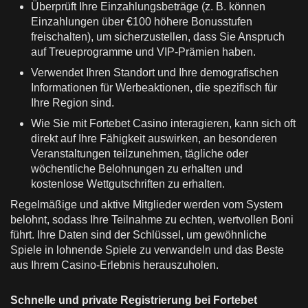
Überprüft Ihre Einzahlungsbeträge (z. B. können
Einzahlungen über €100 höhere Bonusstufen
freischalten), um sicherzustellen, dass Sie Anspruch
auf Treueprogramme und VIP-Prämien haben.
Verwendet Ihren Standort und Ihre demografischen
Informationen für Werbeaktionen, die spezifisch für
Ihre Region sind.
Wie Sie mit Fortebet Casino interagieren, kann sich oft
direkt auf Ihre Fähigkeit auswirken, an besonderen
Veranstaltungen teilzunehmen, tägliche oder
wöchentliche Belohnungen zu erhalten und
kostenlose Wettgutschriften zu erhalten.
Regelmäßige und aktive Mitglieder werden vom System
belohnt, sodass Ihre Teilnahme zu echten, wertvollen Boni
führt. Ihre Daten sind der Schlüssel, um gewöhnliche
Spiele in lohnende Spiele zu verwandeln und das Beste
aus Ihrem Casino-Erlebnis herauszuholen.
Schnelle und private Registrierung bei Fortebet