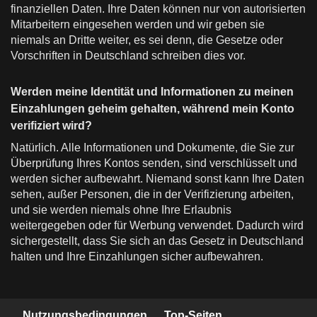
finanziellen Daten. Ihre Daten können nur von autorisierten
Mitarbeitern eingesehen werden und wir geben sie
niemals an Dritte weiter, es sei denn, die Gesetze oder
Vorschriften in Deutschland schreiben dies vor.
Werden meine Identität und Informationen zu meinen
Einzahlungen geheim gehalten, während mein Konto
verifiziert wird?
Natürlich. Alle Informationen und Dokumente, die Sie zur
Überprüfung Ihres Kontos senden, sind verschlüsselt und
werden sicher aufbewahrt. Niemand sonst kann Ihre Daten
sehen, außer Personen, die in der Verifizierung arbeiten,
und sie werden niemals ohne Ihre Erlaubnis
weitergegeben oder für Werbung verwendet. Dadurch wird
sichergestellt, dass Sie sich an das Gesetz in Deutschland
halten und Ihre Einzahlungen sicher aufbewahren.
Nutzungsbedingungen
Top-Seiten