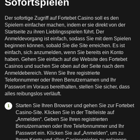
Sofortspielen
Der sofortige Zugriff auf Fortebet Casino soll es den
Spielern einfacher machen, indem er sie direkt von der
Startseite zu ihren Lieblingsspielen führt. Der
Anmeldevorgang ist einfach, sodass Sie mit dem Spielen
beginnen können, sobald Sie die Site erreichen. Es ist
einfach, sich anzumelden, wenn Sie bereits ein Konto
haben. Gehen Sie einfach auf die Website des Fortebet
Casinos und suchen Sie oben auf der Seite nach dem
Anmeldebereich. Wenn Sie Ihre registrierte
Telefonnummer oder Ihren Benutzernamen und Ihr
Passwort im Voraus bereithalten, stellen Sie sicher, dass
alles reibungslos verläuft.
Starten Sie Ihren Browser und gehen Sie zur Fortebet
Casino-Site. Klicken Sie in der Titelleiste auf
„Anmelden“. Geben Sie Ihren registrierten
Benutzernamen oder Ihre Telefonnummer und Ihr
Passwort ein. Klicken Sie auf „Anmelden“, um zu
Ihrem Konto und allen Casinospielen zu gelangen.