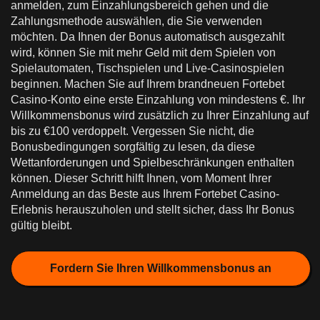
anmelden, zum Einzahlungsbereich gehen und die
Zahlungsmethode auswählen, die Sie verwenden
möchten. Da Ihnen der Bonus automatisch ausgezahlt
wird, können Sie mit mehr Geld mit dem Spielen von
Spielautomaten, Tischspielen und Live-Casinospielen
beginnen. Machen Sie auf Ihrem brandneuen Fortebet
Casino-Konto eine erste Einzahlung von mindestens €. Ihr
Willkommensbonus wird zusätzlich zu Ihrer Einzahlung auf
bis zu €100 verdoppelt. Vergessen Sie nicht, die
Bonusbedingungen sorgfältig zu lesen, da diese
Wettanforderungen und Spielbeschränkungen enthalten
können. Dieser Schritt hilft Ihnen, vom Moment Ihrer
Anmeldung an das Beste aus Ihrem Fortebet Casino-
Erlebnis herauszuholen und stellt sicher, dass Ihr Bonus
gültig bleibt.
Fordern Sie Ihren Willkommensbonus an