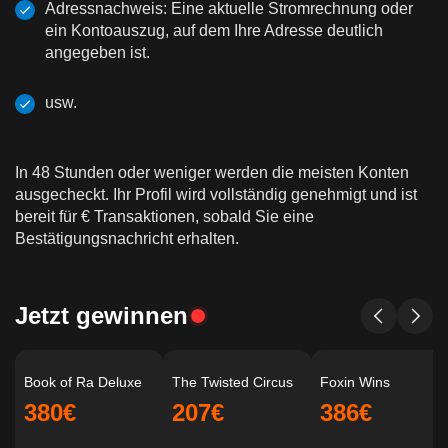
Adressnachweis: Eine aktuelle Stromrechnung oder
ein Kontoauszug, auf dem Ihre Adresse deutlich
angegeben ist.
usw.
In 48 Stunden oder weniger werden die meisten Konten
ausgecheckt. Ihr Profil wird vollständig genehmigt und ist
bereit für € Transaktionen, sobald Sie eine
Bestätigungsnachricht erhalten.
Jetzt gewinnen