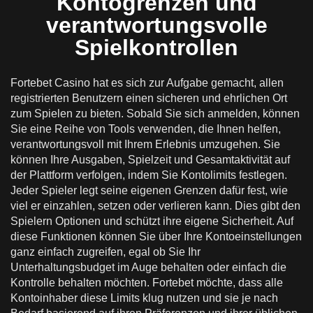
Kontogrenzen und
verantwortungsvolle
Spielkontrollen
Fortebet Casino hat es sich zur Aufgabe gemacht, allen
registrierten Benutzern einen sicheren und ehrlichen Ort
zum Spielen zu bieten. Sobald Sie sich anmelden, können
Sie eine Reihe von Tools verwenden, die Ihnen helfen,
verantwortungsvoll mit Ihrem Erlebnis umzugehen. Sie
können Ihre Ausgaben, Spielzeit und Gesamtaktivität auf
der Plattform verfolgen, indem Sie Kontolimits festlegen.
Jeder Spieler legt seine eigenen Grenzen dafür fest, wie
viel er einzahlen, setzen oder verlieren kann. Dies gibt den
Spielern Optionen und schützt ihre eigene Sicherheit. Auf
diese Funktionen können Sie über Ihre Kontoeinstellungen
ganz einfach zugreifen, egal ob Sie Ihr
Unterhaltungsbudget im Auge behalten oder einfach die
Kontrolle behalten möchten. Fortebet möchte, dass alle
Kontoinhaber diese Limits klug nutzen und sie je nach