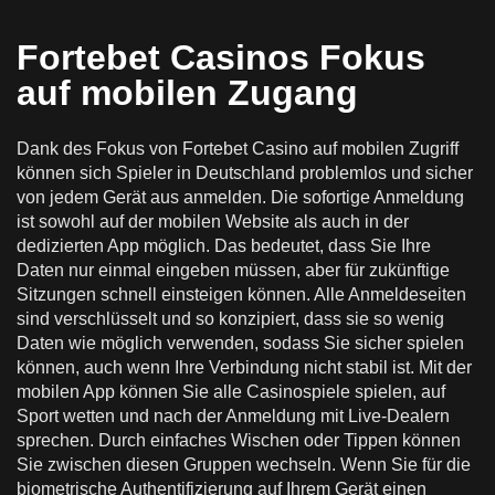
Fortebet Casinos Fokus
auf mobilen Zugang
Dank des Fokus von Fortebet Casino auf mobilen Zugriff
können sich Spieler in Deutschland problemlos und sicher
von jedem Gerät aus anmelden. Die sofortige Anmeldung
ist sowohl auf der mobilen Website als auch in der
dedizierten App möglich. Das bedeutet, dass Sie Ihre
Daten nur einmal eingeben müssen, aber für zukünftige
Sitzungen schnell einsteigen können. Alle Anmeldeseiten
sind verschlüsselt und so konzipiert, dass sie so wenig
Daten wie möglich verwenden, sodass Sie sicher spielen
können, auch wenn Ihre Verbindung nicht stabil ist. Mit der
mobilen App können Sie alle Casinospiele spielen, auf
Sport wetten und nach der Anmeldung mit Live-Dealern
sprechen. Durch einfaches Wischen oder Tippen können
Sie zwischen diesen Gruppen wechseln. Wenn Sie für die
biometrische Authentifizierung auf Ihrem Gerät einen