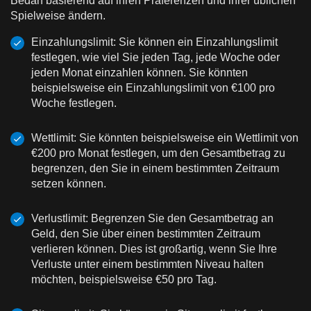
Bedarf basierend auf ihren Präferenzen und ihrer üblichen
Spielweise ändern.
Einzahlungslimit: Sie können ein Einzahlungslimit
festlegen, wie viel Sie jeden Tag, jede Woche oder
jeden Monat einzahlen können. Sie könnten
beispielsweise ein Einzahlungslimit von €100 pro
Woche festlegen.
Wettlimit: Sie könnten beispielsweise ein Wettlimit von
€200 pro Monat festlegen, um den Gesamtbetrag zu
begrenzen, den Sie in einem bestimmten Zeitraum
setzen können.
Verlustlimit: Begrenzen Sie den Gesamtbetrag an
Geld, den Sie über einen bestimmten Zeitraum
verlieren können. Dies ist großartig, wenn Sie Ihre
Verluste unter einem bestimmten Niveau halten
möchten, beispielsweise €50 pro Tag.