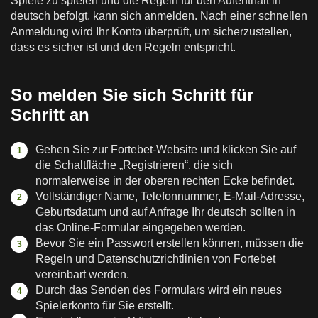
Spiele zu spielen und die Regeln für den Aufenthalt in
deutsch befolgt, kann sich anmelden. Nach einer schnellen
Anmeldung wird Ihr Konto überprüft, um sicherzustellen,
dass es sicher ist und den Regeln entspricht.
So melden Sie sich Schritt für
Schritt an
Gehen Sie zur Fortebet-Website und klicken Sie auf
die Schaltfläche „Registrieren“, die sich
normalerweise in der oberen rechten Ecke befindet.
Vollständiger Name, Telefonnummer, E-Mail-Adresse,
Geburtsdatum und auf Anfrage Ihr deutsch sollten in
das Online-Formular eingegeben werden.
Bevor Sie ein Passwort erstellen können, müssen die
Regeln und Datenschutzrichtlinien von Fortebet
vereinbart werden.
Durch das Senden des Formulars wird ein neues
Spielerkonto für Sie erstellt.