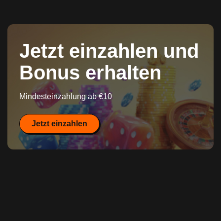
Jetzt einzahlen und
Bonus erhalten
Mindesteinzahlung ab €10
Jetzt einzahlen