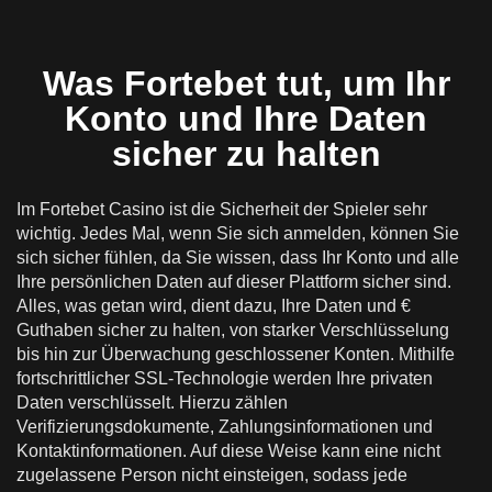
Was Fortebet tut, um Ihr
Konto und Ihre Daten
sicher zu halten
Im Fortebet Casino ist die Sicherheit der Spieler sehr
wichtig. Jedes Mal, wenn Sie sich anmelden, können Sie
sich sicher fühlen, da Sie wissen, dass Ihr Konto und alle
Ihre persönlichen Daten auf dieser Plattform sicher sind.
Alles, was getan wird, dient dazu, Ihre Daten und €
Guthaben sicher zu halten, von starker Verschlüsselung
bis hin zur Überwachung geschlossener Konten. Mithilfe
fortschrittlicher SSL-Technologie werden Ihre privaten
Daten verschlüsselt. Hierzu zählen
Verifizierungsdokumente, Zahlungsinformationen und
Kontaktinformationen. Auf diese Weise kann eine nicht
zugelassene Person nicht einsteigen, sodass jede